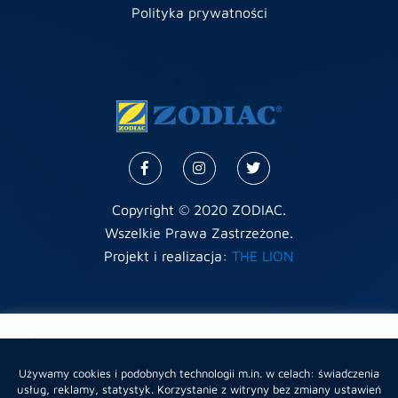
Polityka prywatności
Copyright © 2020 ZODIAC.
Wszelkie Prawa Zastrzeżone.
Projekt i realizacja:
THE LION
Używamy plików cookies, własnych oraz stron trzecich aby
zapewnić poprawne funkcjonowanie strony a także by móc
Używamy cookies i podobnych technologii m.in. w celach: świadczenia
przeanalizować nasze usługi i polepszyć twoje
usług, reklamy, statystyk. Korzystanie z witryny bez zmiany ustawień
doświadczenia na naszej stronie. Możesz zaakceptować