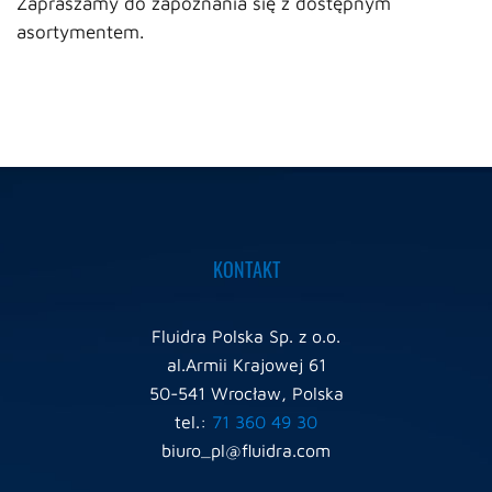
Zapraszamy do zapoznania się z dostępnym
asortymentem.
KONTAKT
Fluidra Polska Sp. z o.o.
al.Armii Krajowej 61
50-541 Wrocław, Polska
tel.:
71 360 49 30
biuro_pl@fluidra.com