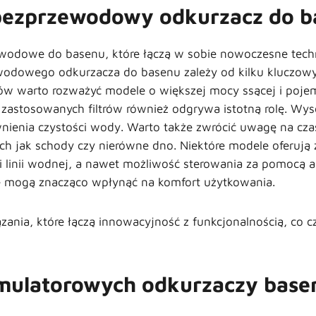
bezprzewodowy odkurzacz do b
odowe do basenu, które łączą w sobie nowoczesne techno
odowego odkurzacza do basenu zależy od kilku kluczowy
ków warto rozważyć modele o większej mocy ssącej i poj
stosowanych filtrów również odgrywa istotną rolę. Wysoki
nienia czystości wody. Warto także zwrócić uwagę na cza
ch jak schody czy nierówne dno. Niektóre modele oferują
i linii wodnej, a nawet możliwość sterowania za pomocą ap
re mogą znacząco wpłynąć na komfort użytkowania.
zania, które łączą innowacyjność z funkcjonalnością, co
umulatorowych odkurzaczy bas