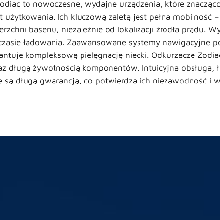
iac to nowoczesne, wydajne urządzenia, które znacząco 
użytkowania. Ich kluczową zaletą jest pełna mobilność –
erzchni basenu, niezależnie od lokalizacji źródła prądu
m czasie ładowania. Zaawansowane systemy nawigacyjne poz
arantuje kompleksową pielęgnację niecki. Odkurzacze Zodi
z długą żywotnością komponentów. Intuicyjna obsługa, ła
te są długą gwarancją, co potwierdza ich niezawodność i 