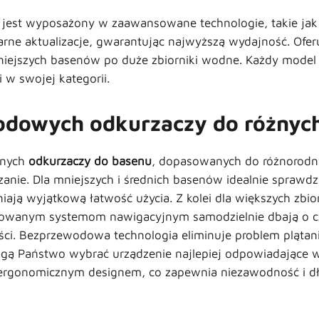
jest wyposażony w zaawansowane technologie, takie jak 
arne aktualizacje, gwarantując najwyższą wydajność. Of
iejszych basenów po duże zbiorniki wodne. Każdy model
 w swojej kategorii.
odowych odkurzaczy do różnyc
jnych
odkurzaczy do basenu
, dopasowanych do różnorodnyc
anie. Dla mniejszych i średnich basenów idealnie sprawdz
wniają wyjątkową łatwość użycia. Z kolei dla większych z
nsowanym systemom nawigacyjnym samodzielnie dbają o cz
i. Bezprzewodowa technologia eliminuje problem plątanin
mogą Państwo wybrać urządzenie najlepiej odpowiadające
 ergonomicznym designem, co zapewnia niezawodność i dł