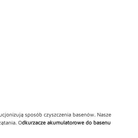
ucjonizują sposób czyszczenia basenów. Nasze
ątania. O
dkurzacze akumulatorowe do basenu