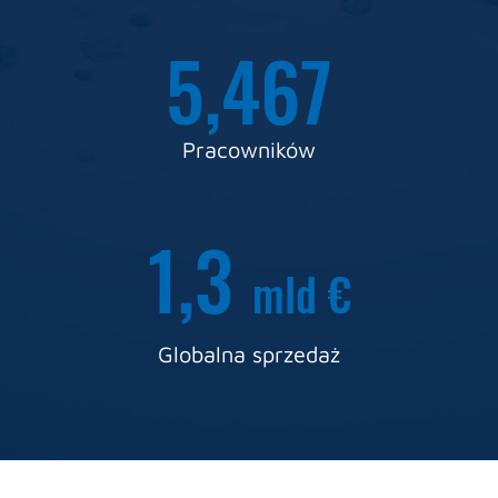
5,
500
Pracowników
1,
3
mld €
Globalna sprzedaż