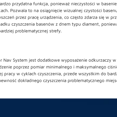
bardzo przydatna funkcja, ponieważ nieczystości w basenie 
kach. Pozwala to na osiągnięcie wizualnej czystości basen
zczeń przez pracę urządzenia, co często zdarza się w pr
zypadku czyszczenia basenów z dnem typu diament, poniew
rdziej problematycznej strefy.
or Nav System jest dodatkowe wyposażenie odkurzaczy w c
dzenie poprzez pomiar minimalnego i maksymalnego ciśnien
 pracy w cyklach czyszczenia, przede wszystkim do bardzie
wność dokładnego czyszczenia problematycznego miejsca, 