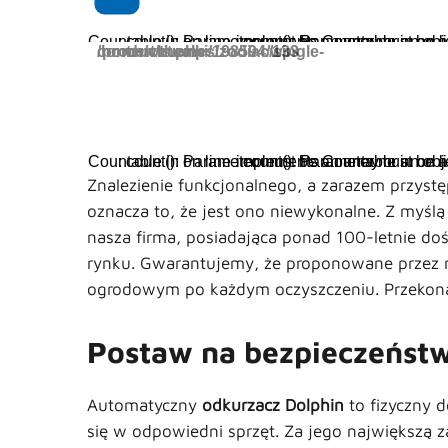
: count(): Parameter must be an array or an object that implements Countable in
on line
: count(): Parameter must be an array or an object that implements Countable in
on l
arning
/home/virtualki/198594/wp-content/themes/zodiac/single-products.php
133
: count(): Parameter must be an array or an object that implements Countable in
on line
: count(): Parameter must be an array or an object that implements Countable in
on l
Znalezienie funkcjonalnego, a zarazem przy
oznacza to, że jest ono niewykonalne. Z myśl
nasza firma, posiadająca ponad 100-letnie do
rynku. Gwarantujemy, że proponowane przez 
ogrodowym po każdym oczyszczeniu. Przekonaj
Postaw na bezpieczeńst
Automatyczny
odkurzacz Dolphin
to fizyczny d
się w odpowiedni sprzęt. Za jego największą za