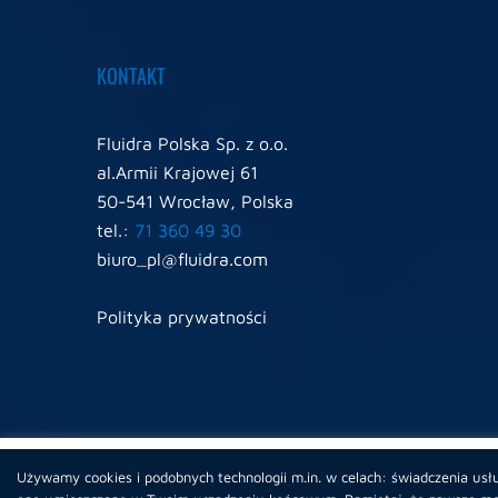
KONTAKT
Fluidra Polska Sp. z o.o.
al.Armii Krajowej 61
50-541 Wrocław, Polska
tel.:
71 360 49 30
biuro_pl@fluidra.com
Polityka prywatności
Używamy plików cookies, własnych oraz stron trzecich aby zap
Używamy cookies i podobnych technologii m.in. w celach: świadczenia usłu
nasze usługi i polepszyć twoje doświadczenia na naszej stronie