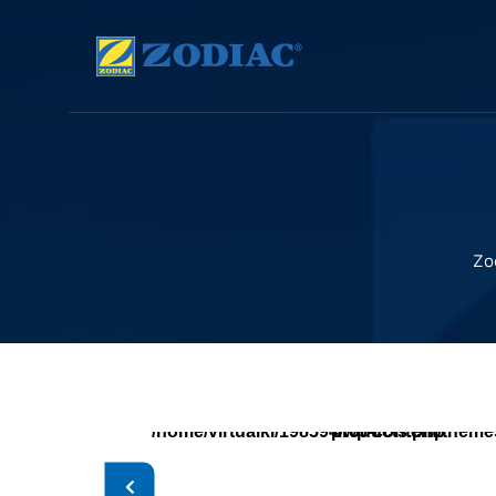
Zo
/home/virtualki/198594/wp-content/themes/zodiac/single-products.php