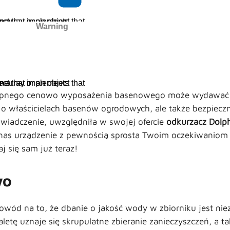
ine
Warning
/home/virtualki/198594/wp-content/themes/zodiac/single-products.php
133
ine
stępnego cenowo wyposażenia basenowego może wydawać 
ą o właścicielach basenów ogrodowych, ale także bezpiec
świadczenie, uwzględniła w swojej ofercie
odkurzacz Dolp
nas urządzenie z pewnością sprosta Twoim oczekiwaniom 
 się sam już teraz!
wo
owód na to, że dbanie o jakość wody w zbiorniku jest nie
letę uznaje się skrupulatne zbieranie zanieczyszczeń, a t