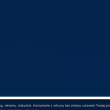
ewnić poprawne funkcjonowanie strony a także by móc przeanalizo
g, reklamy, statystyk. Korzystanie z witryny bez zmiany ustawień Twojej pr
. Możesz zaakceptować wszystkie cookies poprzez kliknięcie na prz