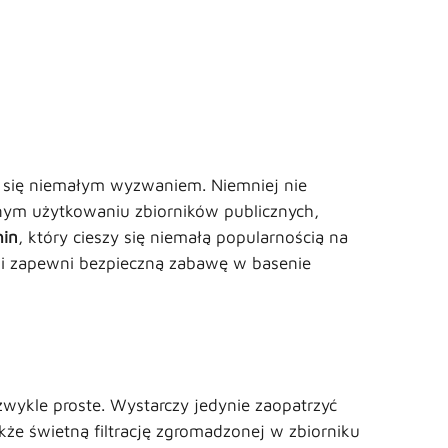
Warning
/home/virtualki/198594/wp-content/themes/zodiac/single-products.php
133
się niemałym wyzwaniem. Niemniej nie
znym użytkowaniu zbiorników publicznych,
hin
, który cieszy się niemałą popularnością na
i zapewni bezpieczną zabawę w basenie
zwykle proste. Wystarczy jedynie zaopatrzyć
akże świetną filtrację zgromadzonej w zbiorniku